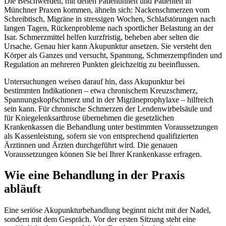
Die Beschwerden, mit denen Patientinnen und Patienten in
Münchner Praxen kommen, ähneln sich: Nackenschmerzen vom
Schreibtisch, Migräne in stressigen Wochen, Schlafstörungen nach
langen Tagen, Rückenprobleme nach sportlicher Belastung an der
Isar. Schmerzmittel helfen kurzfristig, beheben aber selten die
Ursache. Genau hier kann Akupunktur ansetzen. Sie versteht den
Körper als Ganzes und versucht, Spannung, Schmerzempfinden und
Regulation an mehreren Punkten gleichzeitig zu beeinflussen.
Untersuchungen weisen darauf hin, dass Akupunktur bei
bestimmten Indikationen – etwa chronischem Kreuzschmerz,
Spannungskopfschmerz und in der Migräneprophylaxe – hilfreich
sein kann. Für chronische Schmerzen der Lendenwirbelsäule und
für Kniegelenksarthrose übernehmen die gesetzlichen
Krankenkassen die Behandlung unter bestimmten Voraussetzungen
als Kassenleistung, sofern sie von entsprechend qualifizierten
Ärztinnen und Ärzten durchgeführt wird. Die genauen
Voraussetzungen können Sie bei Ihrer Krankenkasse erfragen.
Wie eine Behandlung in der Praxis
abläuft
Eine seriöse Akupunkturbehandlung beginnt nicht mit der Nadel,
sondern mit dem Gespräch. Vor der ersten Sitzung steht eine