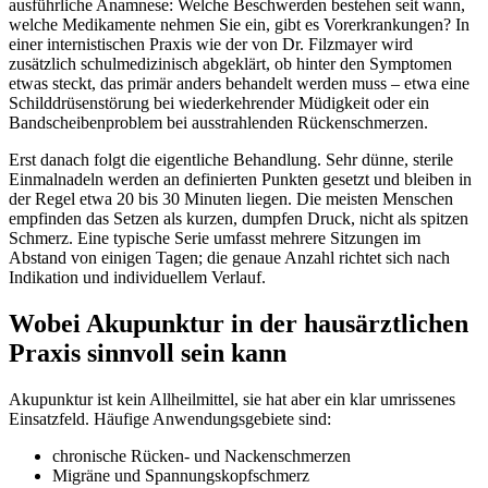
ausführliche Anamnese: Welche Beschwerden bestehen seit wann,
welche Medikamente nehmen Sie ein, gibt es Vorerkrankungen? In
einer internistischen Praxis wie der von Dr. Filzmayer wird
zusätzlich schulmedizinisch abgeklärt, ob hinter den Symptomen
etwas steckt, das primär anders behandelt werden muss – etwa eine
Schilddrüsenstörung bei wiederkehrender Müdigkeit oder ein
Bandscheibenproblem bei ausstrahlenden Rückenschmerzen.
Erst danach folgt die eigentliche Behandlung. Sehr dünne, sterile
Einmalnadeln werden an definierten Punkten gesetzt und bleiben in
der Regel etwa 20 bis 30 Minuten liegen. Die meisten Menschen
empfinden das Setzen als kurzen, dumpfen Druck, nicht als spitzen
Schmerz. Eine typische Serie umfasst mehrere Sitzungen im
Abstand von einigen Tagen; die genaue Anzahl richtet sich nach
Indikation und individuellem Verlauf.
Wobei Akupunktur in der hausärztlichen
Praxis sinnvoll sein kann
Akupunktur ist kein Allheilmittel, sie hat aber ein klar umrissenes
Einsatzfeld. Häufige Anwendungsgebiete sind:
chronische Rücken- und Nackenschmerzen
Migräne und Spannungskopfschmerz