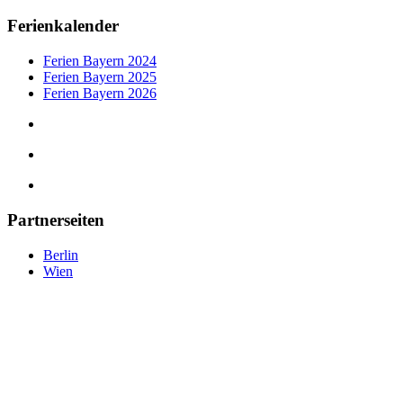
Ferienkalender
Ferien Bayern 2024
Ferien Bayern 2025
Ferien Bayern 2026
Partnerseiten
Berlin
Wien
tipps-muenchen.de
©
2025
— Eine Plattform der MLK Digital Ltd.
tipps-muenchen.de © 2025 –
Eine Plattform der
MLK Digital Ltd.
Datenschutz
|
Impressum