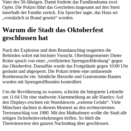
Vater des 50-Jährigen. Damit forderte das Familiendrama zwei
Opfer. Die Polizei führt das Geschehen insgesamt auf den Streit
innerhalb der Familie zurück. Ein Sprecher sagte, das Haus sei
„vorsätzlich in Brand gesetzt“ worden.
Warum die Stadt das Oktoberfest
geschlossen hat
Nach der Explosion und dem Brandanschlag reagierten die
Behörden sofort mit höchster Vorsicht. Oberbürgermeister Dieter
Reiter sprach von einer „verifizierten Sprengstoffdrohung“ gegen
das Oktoberfest. Daraufhin wurde das Festgelände gegen 10:00 Uhr
geräumt und abgesperrt. Die Polizei leitete eine umfassende
Bombensuche ein: Sämtliche Bierzelte und Gastronomie-Bauten
wurden mit Sprengstoffhunden kontrolliert.
Um die Bevölkerung zu warnen, schickte die Integrierte Leitstelle
um 11:04 Uhr eine stadtweite Alarmmeldung an alle Handys: Auf
den Displays erschien ein Warnhinweis „extreme Gefahr“. Viele
Münchner dachten in diesem Moment an den rechtsextremen
Terroranschlag von 1980. Mit den Maßnahmen wollte die Stadt alle
nötigen Sicherheitsvorkehrungen treffen. So blieb die
Theresienwiese den ganzen Nachmittag über geschlossen.