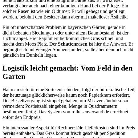
feine Blattstruktur und eine sattgrüne Farbe aus. Er wirkt edel,
verlangt aber auch nach einer kundigen Hand bei der Pflege. Ein
solcher Rasen ist wie ein Oldtimer: Er will gehegt und gepflegt
werden, belohnt den Besitzer dann aber mit makelloser Ästhetik.
Ein oft unterschätztes Problem in bayerischen Gärten, gerade in
dicht bebauten Siedlungen oder unter altem Baumbestand, ist der
Lichtmangel. Hier kapituliert herkömmliches Gras schnell und
macht dem Moos Platz. Der
Schattenrasen
ist hier die Antwort. Er
begnügt sich mit weniger Sonnenstunden, sollte aber dennoch nicht
gänzlich im Dunkeln liegen.
Logistik leicht gemacht: Vom Feld in den
Garten
Hat man sich für eine Sorte entschieden, folgt der bürokratische Teil,
der heutzutage glücklicherweise kaum noch Papierkram erfordert.
Der Bestellvorgang ist simpel gehalten, um Missverständnisse zu
vermeiden: Postleitzahl eingeben, Menge in Quadratmetern
bestimmen, fertig. Das System von rollrasenversand.de errechnet
sofort den Endpreis.
Ein interessanter Aspekt für Rechner: Die Lieferkosten sind im Preis
bereits enthalten. Das Gras kommt frisch geschält per Spedition