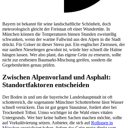
Bayern ist bekannt für seine landschaftliche Schönheit, doch
meteorologisch gleicht der Freistaat oft einer Wundertüte. In
München können die Temperaturen binnen Stunden zweistellig
schwanken, wenn der warme Fallwind aus den Alpen in die Stadt
drückt. Für Gräser ist dieser Stress pur. Ein englischer Zierrasen, der
nur sanften Nieselregen gewohnt ist, würde hier schnell die Halme
hängen lassen. Wer also plant, das eigene Grün zu erneuern, sollte
nicht zur erstbesten Baumarkt-Mischung greifen, sondern die
Gegebenheiten genau prüfen.
Zwischen Alpenvorland und Asphalt:
Standortfaktoren entscheiden
Der Boden in und um die bayerische Landeshauptstadt ist oft
schotterreich, die sogenannte Münchner Schotterebene lässt Wasser
schnell versickern. Das ist gut gegen Staunässe, fordert aber bei
Trockenheit Tribut. Umso wichtiger ist die Wahl eines vitalen
Untergrunds. Wer hier keine halben Sachen machen möchte, sollte
auf Vorkultivierung setzen. Anbieter, die sich auf
Rollrasen in
München
spezialisiert haben, liefern das Grün meist direkt vom