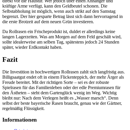
direkt vor die Haustür. Wer jedoch über einen Anhänger und
kräftige Arme verfügt, kann den Geldbeutel schonen. Die
Selbstabholung ist möglich, wenn auch strikt auf den Samstag
begrenzt. Der hier gesparte Betrag lässt sich dann hervorragend in
die erste Brotzeit auf dem neuen Grün investieren.
Da Rollrasen ein Frischeprodukt ist, duldet er allerdings keine
langen Lagerzeiten. Was am Morgen auf dem Feld geschält wird,
sollte idealerweise am selben Tag, spätestens jedoch 24 Stunden
später, wieder Erdkontakt haben.
Fazit
Die Investition in hochwertigen Rollrasen zahlt sich langfristig aus.
Billigsaatgut endet oft in einem Flickenteppich, der mehr Ärger als
Freude bereitet. Mit der richtigen Sorte – sei es der robuste
Spielrasen für das Familienleben oder der edle Premiumrasen für
den Ästheten – steht dem Gartenglück wenig im Weg. Wichtig
bleibt nur: Nach dem Verlegen heißt es „Wasser marsch“. Denn
selbst der beste bayerische Rasen braucht, genau wie der Gärtner,
regelmäßig Flüssigkeit.
Informationen