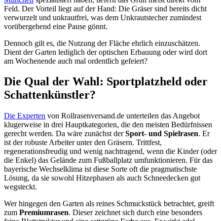
Feld. Der Vorteil liegt auf der Hand: Die Gräser sind bereits dicht
verwurzelt und unkrautfrei, was dem Unkrautstecher zumindest
vorübergehend eine Pause gönnt.
Dennoch gilt es, die Nutzung der Fläche ehrlich einzuschätzen.
Dient der Garten lediglich der optischen Erbauung oder wird dort
am Wochenende auch mal ordentlich gefeiert?
Die Qual der Wahl: Sportplatzheld oder
Schattenkünstler?
Die Experten
von Rollrasenversand.de unterteilen das Angebot
klugerweise in drei Hauptkategorien, die den meisten Bedürfnissen
gerecht werden. Da wäre zunächst der
Sport- und Spielrasen
. Er
ist der robuste Arbeiter unter den Gräsern. Trittfest,
regenerationsfreudig und wenig nachtragend, wenn die Kinder (oder
die Enkel) das Gelände zum Fußballplatz umfunktionieren. Für das
bayerische Wechselklima ist diese Sorte oft die pragmatischste
Lösung, da sie sowohl Hitzephasen als auch Schneedecken gut
wegsteckt.
Wer hingegen den Garten als reines Schmuckstück betrachtet, greift
zum
Premiumrasen
. Dieser zeichnet sich durch eine besonders