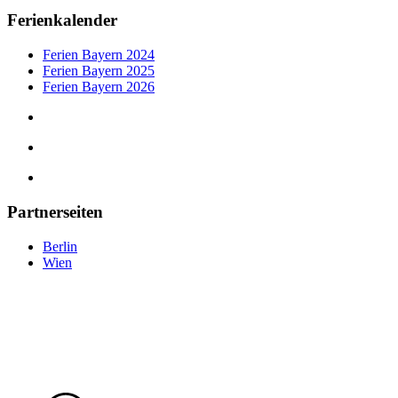
Ferienkalender
Ferien Bayern 2024
Ferien Bayern 2025
Ferien Bayern 2026
Partnerseiten
Berlin
Wien
tipps-muenchen.de
©
2025
— Eine Plattform der MLK Digital Ltd.
tipps-muenchen.de © 2025 –
Eine Plattform der
MLK Digital Ltd.
Datenschutz
|
Impressum