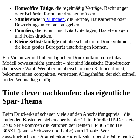
Homeoffice-Tätige
, die regelmäßig Verträge, Rechnungen
oder Behördenformulare drucken müssen.
Studierende
in
München
, die Skripte, Hausarbeiten oder
Bewerbungsunterlagen ausgeben.
Familien
, die Schul- und Kita-Unterlagen, Bastelvorlagen
und Fotos drucken.
Kleine Selbstständige
mit überschaubarem Druckvolumen,
die kein großes Bürogerät unterbringen können.
Für Vielnutzer mit hohem täglichen Druckaufkommen ist das
Modell bewusst nicht gemacht – hier sind klassische Bürodrucker
die bessere Wahl. Wer aber im überschaubaren Rahmen druckt,
bekommt einen kompakten, vernetzten Alltagshelfer, der sich schnell
in den Wohnalltag einfügt.
Tinte clever nachkaufen: das eigentliche
Spar-Thema
Beim Druckerkauf schauen viele auf den Anschaffungspreis – die
laufenden Kosten entstehen aber bei der Tinte. Für die HP-DeskJet-
2700-Serie kommen die Patronen der Reihen HP 305 und HP
305XL (jeweils Schwarz und Farbe) zum Einsatz. Wer
ausschließlich zur Originalpatrone greift, zahlt über die Jahre häufig