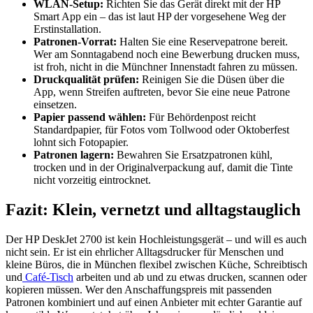
WLAN-Setup:
Richten Sie das Gerät direkt mit der HP
Smart App ein – das ist laut HP der vorgesehene Weg der
Erstinstallation.
Patronen-Vorrat:
Halten Sie eine Reservepatrone bereit.
Wer am Sonntagabend noch eine Bewerbung drucken muss,
ist froh, nicht in die Münchner Innenstadt fahren zu müssen.
Druckqualität prüfen:
Reinigen Sie die Düsen über die
App, wenn Streifen auftreten, bevor Sie eine neue Patrone
einsetzen.
Papier passend wählen:
Für Behördenpost reicht
Standardpapier, für Fotos vom Tollwood oder Oktoberfest
lohnt sich Fotopapier.
Patronen lagern:
Bewahren Sie Ersatzpatronen kühl,
trocken und in der Originalverpackung auf, damit die Tinte
nicht vorzeitig eintrocknet.
Fazit: Klein, vernetzt und alltagstauglich
Der HP DeskJet 2700 ist kein Hochleistungsgerät – und will es auch
nicht sein. Er ist ein ehrlicher Alltagsdrucker für Menschen und
kleine Büros, die in München flexibel zwischen Küche, Schreibtisch
und
Café-Tisch
arbeiten und ab und zu etwas drucken, scannen oder
kopieren müssen. Wer den Anschaffungspreis mit passenden
Patronen kombiniert und auf einen Anbieter mit echter Garantie auf