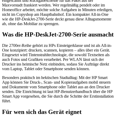
eingescannt und Rückgabescheine für das Paket aus der
Maxvorstadt frankiert werden. Wer regelmäßig pendelt oder im
Homeoffice arbeitet, möchte solche Aufgaben in Minuten erledigen,
nicht im Copyshop am Hauptbahnhof. Ein kompakter All-in-One
wie die HP-DeskJet-2700-Serie deckt genau diese Alltagsmomente
ab, ohne das Mobiliar zu sprengen.
Was die HP-DeskJet-2700-Serie ausmacht
Die 2700er-Reihe gehört zu HPs Einsteigerklasse und ist als All-in-
One konzipiert: drucken, scannen, kopieren – alles über ein Gerät.
Eingesetzt wird Tintenstrahltechnologie, die sowohl Textseiten als
auch Fotos und Grafiken verarbeitet. Per WLAN lässt sich der
Drucker ins heimische Netz einbinden, sodass Sie Aufträge direkt
vom Laptop, Tablet oder Smartphone senden können.
Besonders praktisch im hektischen Stadtalltag: Mit der HP Smart
App können Sie Druck-, Scan- und Kopieraufgaben mobil steuern
und Dokumente vom Smartphone oder Tablet aus an den Drucker
senden. Die Einrichtung ist laut HP-Benutzerhandbuch über die HP
Smart App vorgesehen, die Sie durch die Schritte der Erstinstallation
führt.
Für wen sich das Gerät eignet