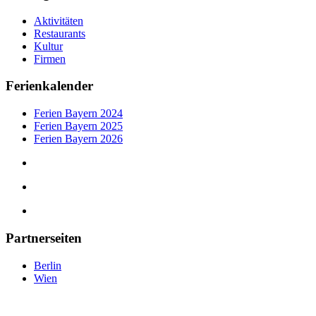
Aktivitäten
Restaurants
Kultur
Firmen
Ferienkalender
Ferien Bayern 2024
Ferien Bayern 2025
Ferien Bayern 2026
Partnerseiten
Berlin
Wien
tipps-muenchen.de
©
2025
— Eine Plattform der MLK Digital Ltd.