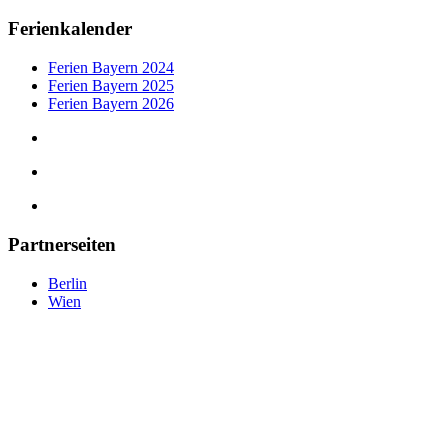
Ferienkalender
Ferien Bayern 2024
Ferien Bayern 2025
Ferien Bayern 2026
Partnerseiten
Berlin
Wien
tipps-muenchen.de
©
2025
— Eine Plattform der MLK Digital Ltd.
tipps-muenchen.de © 2025 –
Eine Plattform der
MLK Digital Ltd.
Datenschutz
|
Impressum