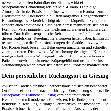
nervenaufreibenden Fahrt über den Stachus wirkt eine
osteopathische Behandlung wie ein Mini-Urlaub. Die ruhige
Atmosphäre in der Praxis bildet einen wohltuenden Kontrast zum
Großstadttrubel. Hier ticken die Uhren langsamer. Der ganzheitliche
Behandlungsansatz berücksichtigt nicht nur körperliche Symptome,
sondern auch emotionale Belastungen. Stress manifestiert sich oft in
Form von Verspannungen, die wiederum zu weiteren Beschwerden
führen. Durch die osteopathische Behandlung durchbricht man
diesen Teufelskreis. Regelmäßige Sitzungen helfen dabei, langfristig
resistenter gegen die Herausforderungen des Stadtlebens zu werden.
Der Körper lernt, besser mit Belastungen umzugehen und schneller
zu regenerieren. Die bewusste Wahrnehmung des eigenen Körpers
wird geschult, sodass Warnsignale früher erkannt werden können.
Patienten entwickeln ein neues Körpergefühl und nehmen kleinste
Veränderungen wahr, bevor sich chronische Probleme manifestieren.
Dein persönlicher Rückzugsort in Giesing
Zwischen Candidplatz und Silberhornstraße hat sich ein besonderer
Ort für alle etabliert, die nach nachhaltiger Entspannung suchen. Die
Osteopathie aus München Giesing
verbindet traditionelle
Heilmethoden mit modernem Fachwissen. Hier findet jeder Patient
individuelle Betreuung in ruhiger, vertrauensvoller Atmosphäre. Die
Praxis zeichnet sich durch ihren einfühlsamen Ansatz aus, der