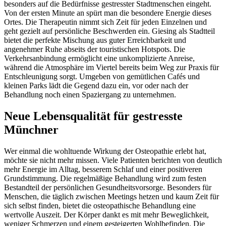
besonders auf die Bedürfnisse gestresster Stadtmenschen eingeht.
Von der ersten Minute an spürt man die besondere Energie dieses
Ortes. Die Therapeutin nimmt sich Zeit für jeden Einzelnen und
geht gezielt auf persönliche Beschwerden ein. Giesing als Stadtteil
bietet die perfekte Mischung aus guter Erreichbarkeit und
angenehmer Ruhe abseits der touristischen Hotspots. Die
Verkehrsanbindung ermöglicht eine unkomplizierte Anreise,
während die Atmosphäre im Viertel bereits beim Weg zur Praxis für
Entschleunigung sorgt. Umgeben von gemütlichen Cafés und
kleinen Parks lädt die Gegend dazu ein, vor oder nach der
Behandlung noch einen Spaziergang zu unternehmen.
Neue Lebensqualität für gestresste
Münchner
Wer einmal die wohltuende Wirkung der Osteopathie erlebt hat,
möchte sie nicht mehr missen. Viele Patienten berichten von deutlich
mehr Energie im Alltag, besserem Schlaf und einer positiveren
Grundstimmung. Die regelmäßige Behandlung wird zum festen
Bestandteil der persönlichen Gesundheitsvorsorge. Besonders für
Menschen, die täglich zwischen Meetings hetzen und kaum Zeit für
sich selbst finden, bietet die osteopathische Behandlung eine
wertvolle Auszeit. Der Körper dankt es mit mehr Beweglichkeit,
weniger Schmerzen und einem gesteigerten Wohlbefinden. Die