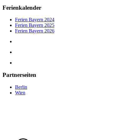
Ferienkalender
Ferien Bayern 2024
Ferien Bayern 2025
Ferien Bayern 2026
Partnerseiten
Berlin
Wien
tipps-muenchen.de
©
2025
— Eine Plattform der MLK Digital Ltd.
tipps-muenchen.de © 2025 –
Eine Plattform der
MLK Digital Ltd.
Datenschutz
|
Impressum