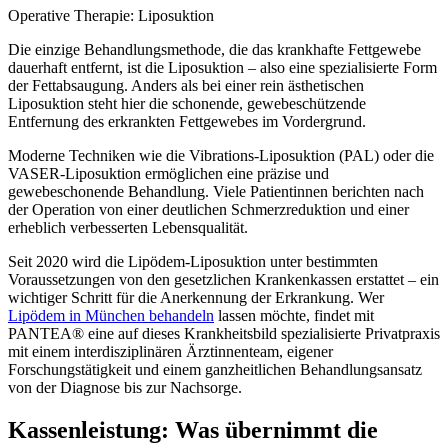
Operative Therapie: Liposuktion
Die einzige Behandlungsmethode, die das krankhafte Fettgewebe
dauerhaft entfernt, ist die Liposuktion – also eine spezialisierte Form
der Fettabsaugung. Anders als bei einer rein ästhetischen
Liposuktion steht hier die schonende, gewebeschützende
Entfernung des erkrankten Fettgewebes im Vordergrund.
Moderne Techniken wie die Vibrations-Liposuktion (PAL) oder die
VASER-Liposuktion ermöglichen eine präzise und
gewebeschonende Behandlung. Viele Patientinnen berichten nach
der Operation von einer deutlichen Schmerzreduktion und einer
erheblich verbesserten Lebensqualität.
Seit 2020 wird die Lipödem-Liposuktion unter bestimmten
Voraussetzungen von den gesetzlichen Krankenkassen erstattet – ein
wichtiger Schritt für die Anerkennung der Erkrankung. Wer
Lipödem in München behandeln
lassen möchte, findet mit
PANTEA® eine auf dieses Krankheitsbild spezialisierte Privatpraxis
mit einem interdisziplinären Ärztinnenteam, eigener
Forschungstätigkeit und einem ganzheitlichen Behandlungsansatz
von der Diagnose bis zur Nachsorge.
Kassenleistung: Was übernimmt die