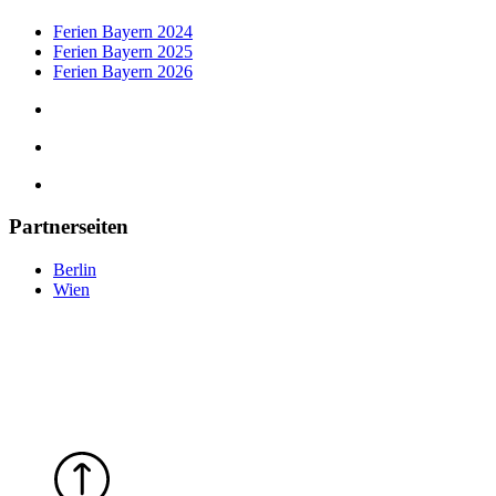
Ferien Bayern 2024
Ferien Bayern 2025
Ferien Bayern 2026
Partnerseiten
Berlin
Wien
tipps-muenchen.de
©
2025
— Eine Plattform der MLK Digital Ltd.
tipps-muenchen.de © 2025 –
Eine Plattform der
MLK Digital Ltd.
Datenschutz
|
Impressum