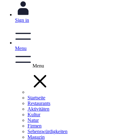
Sign in
Menu
Menu
Startseite
Restaurants
Aktivitäten
Kultur
Natur
Firmen
Sehenswürdigkeiten
Magazin