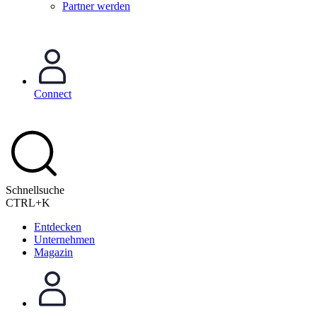
Partner werden
Connect
Schnellsuche
CTRL+K
Entdecken
Unternehmen
Magazin