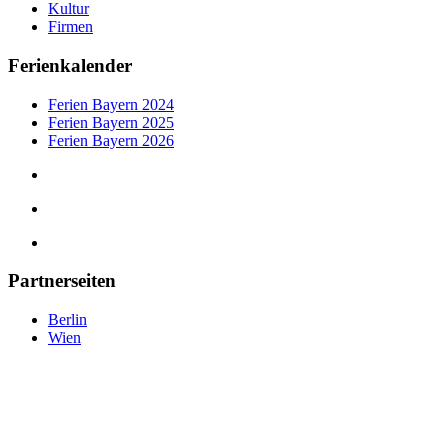
Kultur
Firmen
Ferienkalender
Ferien Bayern 2024
Ferien Bayern 2025
Ferien Bayern 2026
Partnerseiten
Berlin
Wien
tipps-muenchen.de
©
2025
— Eine Plattform der MLK Digital Ltd.
tipps-muenchen.de © 2025 –
Eine Plattform der
MLK Digital Ltd.