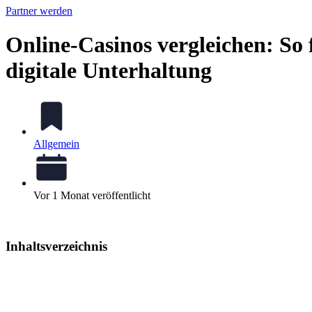
Partner werden
Online-Casinos vergleichen: So
digitale Unterhaltung
Allgemein
Vor 1 Monat veröffentlicht
Inhaltsverzeichnis