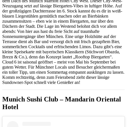
dem Dach des Munich Marriott Hotel City West. Dieser City-West-
Neuzugang setzt auf lässige Biergarten-Vibes in luftiger Höhe. Auf
der großzügigen Dachterrasse im 6. Stock kannst du es dir in weiß-
blauen Liegestühlen gemütlich machen oder an Bierbänken
zusammensitzen – eben wie in einem Biergarten, nur über den
Dächern der Stadt. Die Lage im Westend belohnt dich vor allem
abends: Von hier aus hast du freie Sicht auf traumhafte
Sonnenuntergänge über München. Eine urige Holzhütte auf der
Terrasse dient als Bar und versorgt dich mit frisch gezapftem Bier,
sommerlichen Cocktails und erfrischenden Limos. Dazu gibt’s eine
kleine Speisekarte mit bayerischen Klassikern (Stichwort Obazda,
Brezn & Co.), denn das Konzept lautet „Rooftop Biergarten“.
Cloud 6 ist saisonal geöffnet – meist von Mai bis September bei
gutem Wetter. Für Münchner Locals und Besucher gleichermaßen
ein toller Tipp, um einen Sommertag entspannt ausklingen zu lassen.
Komm rechtzeitig, denn zum Feierabend zieht dieser lässige
Sundowner-Spot schnell viele Genießer an!
Munich Sushi Club – Mandarin Oriental
Hotel