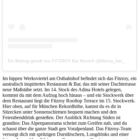
Ein Beitrag geteilt von FITZROY Bar Munich (@fitzroy_bar_muc)
Im hippen Werksviertel am Ostbahnhof befindet sich das Fitzroy, ein
australisch inspiriertes Restaurant & Bar, das mit seiner Dachterrasse
neue Maßstäbe setzt. Im 14. Stock des Adina Hotels gelegen,
kommst du mit dem Aufzug hoch hinaus – und ein Stockwerk über
dem Restaurant liegt die Fitzroy Rooftop Terrace im 15. Stockwerk.
Hier oben, auf für München Rekordhöhe, kannst du es dir in
Sitzecken unter Sonnenschirmen bequem machen und den
Feierabenddrink genießen. Der Ausblick Richtung Süden ist
grandios: Das Alpenpanorama scheint zum Greifen nah, und du
schaust über die ganze Stadt gen Voralpenland. Das Fitzroy-Team
versorgt dich mit spritzigen Durstlöschern, Longdrinks und einer