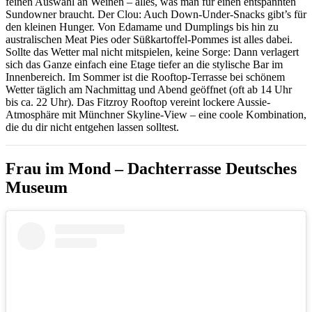
feinen Auswahl an Weinen – alles, was man für einen entspannten
Sundowner braucht. Der Clou: Auch Down-Under-Snacks gibt’s für
den kleinen Hunger. Von Edamame und Dumplings bis hin zu
australischen Meat Pies oder Süßkartoffel-Pommes ist alles dabei.
Sollte das Wetter mal nicht mitspielen, keine Sorge: Dann verlagert
sich das Ganze einfach eine Etage tiefer an die stylische Bar im
Innenbereich. Im Sommer ist die Rooftop-Terrasse bei schönem
Wetter täglich am Nachmittag und Abend geöffnet (oft ab 14 Uhr
bis ca. 22 Uhr). Das Fitzroy Rooftop vereint lockere Aussie-
Atmosphäre mit Münchner Skyline-View – eine coole Kombination,
die du dir nicht entgehen lassen solltest.
Frau im Mond – Dachterrasse Deutsches
Museum