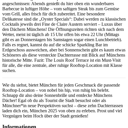
angeschmissen: Abends genießt du hier oben ein wunderbares
Barbecue in luftiger Höhe – vom saftigen Steak bis zum Gemüse
vom Grill, alles frisch für dich zubereitet. Eine besondere
Delikatesse sind die „Oyster Specials“: Dabei werden zu klassischen
Cocktails jeweils drei Fine de Claire Austern serviert – Luxus über
den Dächern Münchens! Die Öffnungszeiten richten sich nach dem
Wetter, meist ist täglich ab 15 Uhr offen bis etwa 22 Uhr (Mittags
gibt es an Donnerstagen bis Samstagen sogar einen Lunchbetrieb).
Falls es regnet, kannst du auf die schicke Sparkling Bar im
Erdgeschoss ausweichen, aber bei Sonnenschein gibt es kaum etwas
Schöneres als diese versteckte Dachterrasse mit Blick auf Münchens
historische Mitte. Fazit: The Louis Roof Terrace ist ein Must-Visit
für alle, die eine zentrale, aber ruhige Rooftop-Location mit Klasse
suchen.
Wie du siehst, bietet München für jeden Geschmack die passende
Rooftop-Location – von nobel bis hip, von ruhig bis belebt.
Schnapp dir also deine Sonnenbrille und entdecke Münchens
Dächer! Egal ob du als Tourist die Stadt besuchst oder als
Münchner*in neue Perspektiven suchst – diese zehn Dachterrassen
laden dich ein, München 2025 von oben zu erleben. Prost und viel
Vergnügen beim Hoch über der Stadt genießen!
Informationen