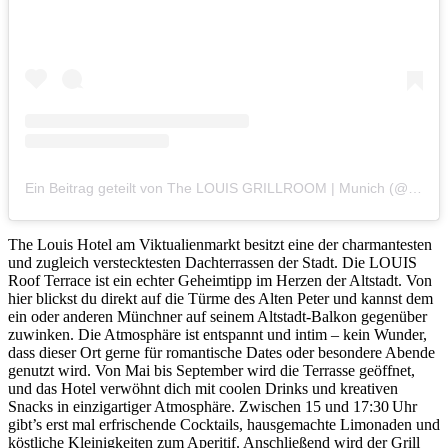
Ein Beitrag geteilt von The LOUIS GRILLROOM | Munich (@thelouisgrillroom)
The Louis Hotel am Viktualienmarkt besitzt eine der charmantesten
und zugleich verstecktesten Dachterrassen der Stadt. Die LOUIS
Roof Terrace ist ein echter Geheimtipp im Herzen der Altstadt. Von
hier blickst du direkt auf die Türme des Alten Peter und kannst dem
ein oder anderen Münchner auf seinem Altstadt-Balkon gegenüber
zuwinken. Die Atmosphäre ist entspannt und intim – kein Wunder,
dass dieser Ort gerne für romantische Dates oder besondere Abende
genutzt wird. Von Mai bis September wird die Terrasse geöffnet,
und das Hotel verwöhnt dich mit coolen Drinks und kreativen
Snacks in einzigartiger Atmosphäre. Zwischen 15 und 17:30 Uhr
gibt’s erst mal erfrischende Cocktails, hausgemachte Limonaden und
köstliche Kleinigkeiten zum Aperitif. Anschließend wird der Grill