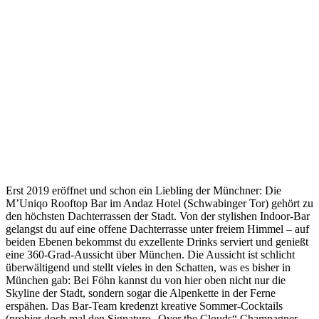
Erst 2019 eröffnet und schon ein Liebling der Münchner: Die
M’Uniqo Rooftop Bar im Andaz Hotel (Schwabinger Tor) gehört zu
den höchsten Dachterrassen der Stadt. Von der stylishen Indoor-Bar
gelangst du auf eine offene Dachterrasse unter freiem Himmel – auf
beiden Ebenen bekommst du exzellente Drinks serviert und genießt
eine 360-Grad-Aussicht über München. Die Aussicht ist schlicht
überwältigend und stellt vieles in den Schatten, was es bisher in
München gab: Bei Föhn kannst du von hier oben nicht nur die
Skyline der Stadt, sondern sogar die Alpenkette in der Ferne
erspähen. Das Bar-Team kredenzt kreative Sommer-Cocktails
(probier doch mal den Signature „Over the Clouds“ Champagner-