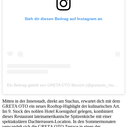
Sieh dir diesen Beitrag auf Instagram an
Ein Beitrag geteilt von GRETA OTO Munich (@gretaoto_munich)
Mitten in der Innenstadt, direkt am Stachus, erwartet dich mit dem
GRETA OTO ein neues Rooftop-Highlight der kulinarischen Art.
Im 9. Stock des noblen Hotel Koenigshof gelegen, kombiniert
dieses Restaurant lateinamerikanische Spitzenküche mit einer
spektakulären Dachterrassen-Location. In den Sommermonaten
verwandelt sich die GRETA OTO Terrace in einen der