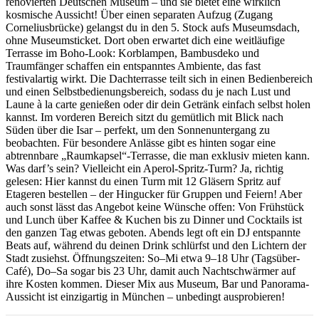
renovierten Deutschen Museum – und sie bietet eine wirklich
kosmische Aussicht! Über einen separaten Aufzug (Zugang
Corneliusbrücke) gelangst du in den 5. Stock aufs Museumsdach,
ohne Museumsticket. Dort oben erwartet dich eine weitläufige
Terrasse im Boho-Look: Korblampen, Bambusdeko und
Traumfänger schaffen ein entspanntes Ambiente, das fast
festivalartig wirkt. Die Dachterrasse teilt sich in einen Bedienbereich
und einen Selbstbedienungsbereich, sodass du je nach Lust und
Laune à la carte genießen oder dir dein Getränk einfach selbst holen
kannst. Im vorderen Bereich sitzt du gemütlich mit Blick nach
Süden über die Isar – perfekt, um den Sonnenuntergang zu
beobachten. Für besondere Anlässe gibt es hinten sogar eine
abtrennbare „Raumkapsel“-Terrasse, die man exklusiv mieten kann.
Was darf’s sein? Vielleicht ein Aperol-Spritz-Turm? Ja, richtig
gelesen: Hier kannst du einen Turm mit 12 Gläsern Spritz auf
Etageren bestellen – der Hingucker für Gruppen und Feiern! Aber
auch sonst lässt das Angebot keine Wünsche offen: Von Frühstück
und Lunch über Kaffee & Kuchen bis zu Dinner und Cocktails ist
den ganzen Tag etwas geboten. Abends legt oft ein DJ entspannte
Beats auf, während du deinen Drink schlürfst und den Lichtern der
Stadt zusiehst. Öffnungszeiten: So–Mi etwa 9–18 Uhr (Tagsüber-
Café), Do–Sa sogar bis 23 Uhr, damit auch Nachtschwärmer auf
ihre Kosten kommen. Dieser Mix aus Museum, Bar und Panorama-
Aussicht ist einzigartig in München – unbedingt ausprobieren!