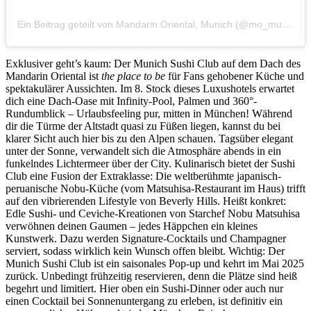
Ein Beitrag geteilt von Mandarin Oriental, Munich (@mo_munich)
Exklusiver geht’s kaum: Der Munich Sushi Club auf dem Dach des
Mandarin Oriental ist
the place to be
für Fans gehobener Küche und
spektakulärer Aussichten. Im 8. Stock dieses Luxushotels erwartet
dich eine Dach-Oase mit Infinity-Pool, Palmen und 360°-
Rundumblick – Urlaubsfeeling pur, mitten in München! Während
dir die Türme der Altstadt quasi zu Füßen liegen, kannst du bei
klarer Sicht auch hier bis zu den Alpen schauen. Tagsüber elegant
unter der Sonne, verwandelt sich die Atmosphäre abends in ein
funkelndes Lichtermeer über der City. Kulinarisch bietet der Sushi
Club eine Fusion der Extraklasse: Die weltberühmte japanisch-
peruanische Nobu-Küche (vom Matsuhisa-Restaurant im Haus) trifft
auf den vibrierenden Lifestyle von Beverly Hills. Heißt konkret:
Edle Sushi- und Ceviche-Kreationen von Starchef Nobu Matsuhisa
verwöhnen deinen Gaumen – jedes Häppchen ein kleines
Kunstwerk. Dazu werden Signature-Cocktails und Champagner
serviert, sodass wirklich kein Wunsch offen bleibt. Wichtig: Der
Munich Sushi Club ist ein saisonales Pop-up und kehrt im Mai 2025
zurück. Unbedingt frühzeitig reservieren, denn die Plätze sind heiß
begehrt und limitiert. Hier oben ein Sushi-Dinner oder auch nur
einen Cocktail bei Sonnenuntergang zu erleben, ist definitiv ein