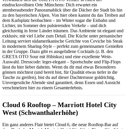
eindrucksvollsten Orte Münchens: Dich erwartet ein
atemberaubender Panoramablick über die Dächer der Stadt bis hin
zu den bayerischen Alpen. Von hier oben kannst du das Treiben auf
dem Karlsplatz beobachten – im Winter sogar die Eisbahn und
Lichter, im Sommer den pulsierenden Verkehr – und dich
gleichzeitig in ferne Länder träumen. Das Ambiente ist elegant und
exklusiv, mit viel Liebe zum Detail. Die Küche unter peruanischer
Leitung serviert südamerikanische Gerichte von Ceviche bis Steak
in modernem Sharing-Style – perfekt zum gemeinsamen Genießen
in der Gruppe. Dazu gibt es ausgefallene Cocktails (z. B. den
GRETA OTO Sour mit Hibiskus) und eine exzellente Wein-
Auswahl. Dresscode: leger-elegant – Sportschuhe und Flip-Flops
lässt du hier lieber daheim. Wenn du dir mal etwas Besonderes
gönnen möchtest (und bereit bist, für Qualität etwas tiefer in die
Tasche zu greifen), bist du auf dieser Dachterrasse goldrichtig.
Unvergessliche Abende sind garantiert, denn Essen und Aussicht
verschmelzen hier zu einem Gesamterlebnis.
Cloud 6 Rooftop – Marriott Hotel City
West (Schwanthalerhöhe)
Ein ganz anderes Flair bietet Cloud 6, die neue Rooftop-Bar auf