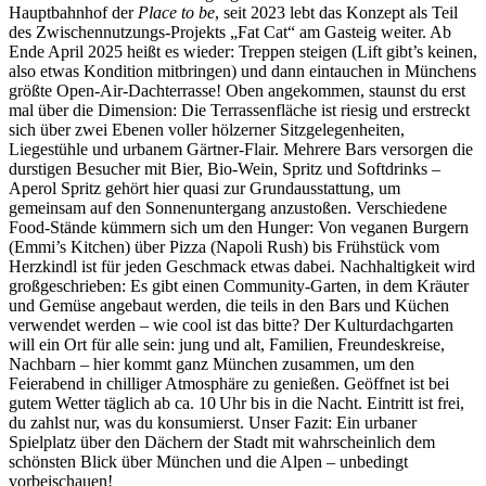
Hauptbahnhof der
Place to be
, seit 2023 lebt das Konzept als Teil
des Zwischennutzungs-Projekts „Fat Cat“ am Gasteig weiter. Ab
Ende April 2025 heißt es wieder: Treppen steigen (Lift gibt’s keinen,
also etwas Kondition mitbringen) und dann eintauchen in Münchens
größte Open-Air-Dachterrasse! Oben angekommen, staunst du erst
mal über die Dimension: Die Terrassenfläche ist riesig und erstreckt
sich über zwei Ebenen voller hölzerner Sitzgelegenheiten,
Liegestühle und urbanem Gärtner-Flair. Mehrere Bars versorgen die
durstigen Besucher mit Bier, Bio-Wein, Spritz und Softdrinks –
Aperol Spritz gehört hier quasi zur Grundausstattung, um
gemeinsam auf den Sonnenuntergang anzustoßen. Verschiedene
Food-Stände kümmern sich um den Hunger: Von veganen Burgern
(Emmi’s Kitchen) über Pizza (Napoli Rush) bis Frühstück vom
Herzkindl ist für jeden Geschmack etwas dabei. Nachhaltigkeit wird
großgeschrieben: Es gibt einen Community-Garten, in dem Kräuter
und Gemüse angebaut werden, die teils in den Bars und Küchen
verwendet werden – wie cool ist das bitte? Der Kulturdachgarten
will ein Ort für alle sein: jung und alt, Familien, Freundeskreise,
Nachbarn – hier kommt ganz München zusammen, um den
Feierabend in chilliger Atmosphäre zu genießen. Geöffnet ist bei
gutem Wetter täglich ab ca. 10 Uhr bis in die Nacht. Eintritt ist frei,
du zahlst nur, was du konsumierst. Unser Fazit: Ein urbaner
Spielplatz über den Dächern der Stadt mit wahrscheinlich dem
schönsten Blick über München und die Alpen – unbedingt
vorbeischauen!