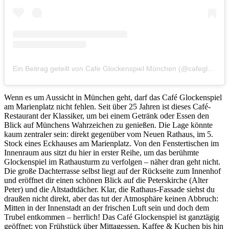
Ein Beitrag geteilt von Cafe Glockenspiel München (@cafeglockenspiel)
Wenn es um Aussicht in München geht, darf das Café Glockenspiel
am Marienplatz nicht fehlen. Seit über 25 Jahren ist dieses Café-
Restaurant der Klassiker, um bei einem Getränk oder Essen den
Blick auf Münchens Wahrzeichen zu genießen. Die Lage könnte
kaum zentraler sein: direkt gegenüber vom Neuen Rathaus, im 5.
Stock eines Eckhauses am Marienplatz. Von den Fenstertischen im
Innenraum aus sitzt du hier in erster Reihe, um das berühmte
Glockenspiel im Rathausturm zu verfolgen – näher dran geht nicht.
Die große Dachterrasse selbst liegt auf der Rückseite zum Innenhof
und eröffnet dir einen schönen Blick auf die Peterskirche (Alter
Peter) und die Altstadtdächer. Klar, die Rathaus-Fassade siehst du
draußen nicht direkt, aber das tut der Atmosphäre keinen Abbruch:
Mitten in der Innenstadt an der frischen Luft sein und doch dem
Trubel entkommen – herrlich! Das Café Glockenspiel ist ganztägig
geöffnet; von Frühstück über Mittagessen, Kaffee & Kuchen bis hin