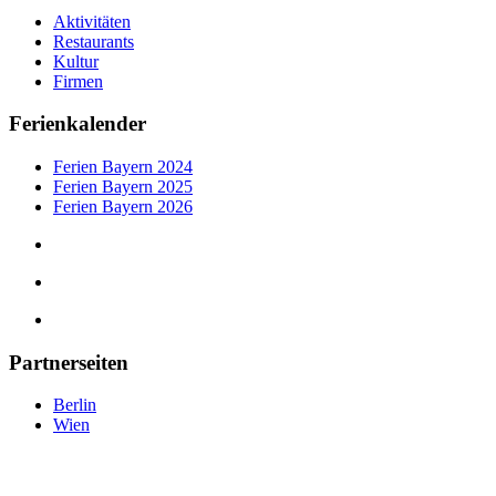
Aktivitäten
Restaurants
Kultur
Firmen
Ferienkalender
Ferien Bayern 2024
Ferien Bayern 2025
Ferien Bayern 2026
Partnerseiten
Berlin
Wien
tipps-muenchen.de
©
2025
— Eine Plattform der MLK Digital Ltd.