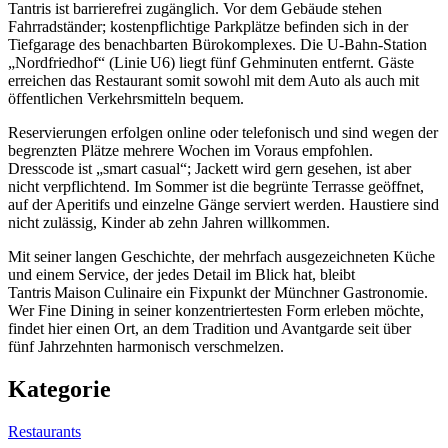
Tantris ist barrierefrei zugänglich. Vor dem Gebäude stehen
Fahrradständer; kostenpflichtige Parkplätze befinden sich in der
Tiefgarage des benachbarten Bürokomplexes. Die U‑Bahn‑Station
„Nordfriedhof“ (Linie U6) liegt fünf Gehminuten entfernt. Gäste
erreichen das Restaurant somit sowohl mit dem Auto als auch mit
öffentlichen Verkehrsmitteln bequem.
Reservierungen erfolgen online oder telefonisch und sind wegen der
begrenzten Plätze mehrere Wochen im Voraus empfohlen.
Dresscode ist „smart casual“; Jackett wird gern gesehen, ist aber
nicht verpflichtend. Im Sommer ist die begrünte Terrasse geöffnet,
auf der Aperitifs und einzelne Gänge serviert werden. Haustiere sind
nicht zulässig, Kinder ab zehn Jahren willkommen.
Mit seiner langen Geschichte, der mehrfach ausgezeichneten Küche
und einem Service, der jedes Detail im Blick hat, bleibt
Tantris Maison Culinaire ein Fixpunkt der Münchner Gastronomie.
Wer Fine Dining in seiner konzentriertesten Form erleben möchte,
findet hier einen Ort, an dem Tradition und Avantgarde seit über
fünf Jahrzehnten harmonisch verschmelzen.
Kategorie
Restaurants