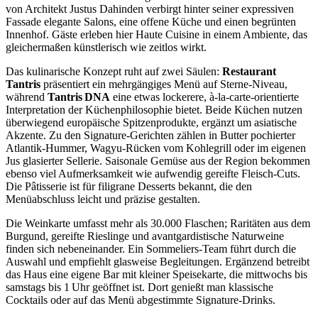
von Architekt Justus Dahinden verbirgt hinter seiner expressiven
Fassade elegante Salons, eine offene Küche und einen begrünten
Innenhof. Gäste erleben hier Haute Cuisine in einem Ambiente, das
gleichermaßen künstlerisch wie zeitlos wirkt.
Das kulinarische Konzept ruht auf zwei Säulen:
Restaurant
Tantris
präsentiert ein mehrgängiges Menü auf Sterne‑Niveau,
während
Tantris DNA
eine etwas lockerere, à‑la‑carte‑orientierte
Interpretation der Küchenphilosophie bietet. Beide Küchen nutzen
überwiegend europäische Spitzenprodukte, ergänzt um asiatische
Akzente. Zu den Signature‑Gerichten zählen in Butter pochierter
Atlantik‑Hummer, Wagyu‑Rücken vom Kohlegrill oder im eigenen
Jus glasierter Sellerie. Saisonale Gemüse aus der Region bekommen
ebenso viel Aufmerksamkeit wie aufwendig gereifte Fleisch‑Cuts.
Die Pâtisserie ist für filigrane Desserts bekannt, die den
Menüabschluss leicht und präzise gestalten.
Die Weinkarte umfasst mehr als 30.000 Flaschen; Raritäten aus dem
Burgund, gereifte Rieslinge und avantgardistische Naturweine
finden sich nebeneinander. Ein Sommeliers‑Team führt durch die
Auswahl und empfiehlt glasweise Begleitungen. Ergänzend betreibt
das Haus eine eigene Bar mit kleiner Speisekarte, die mittwochs bis
samstags bis 1 Uhr geöffnet ist. Dort genießt man klassische
Cocktails oder auf das Menü abgestimmte Signature‑Drinks.