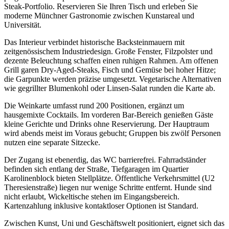
Steak‑Portfolio. Reservieren Sie Ihren Tisch und erleben Sie
moderne Münchner Gastronomie zwischen Kunstareal und
Universität.
Das Interieur verbindet historische Backsteinmauern mit
zeitgenössischem Industriedesign. Große Fenster, Filzpolster und
dezente Beleuchtung schaffen einen ruhigen Rahmen. Am offenen
Grill garen Dry‑Aged‑Steaks, Fisch und Gemüse bei hoher Hitze;
die Garpunkte werden präzise umgesetzt. Vegetarische Alternativen
wie gegrillter Blumenkohl oder Linsen‑Salat runden die Karte ab.
Die Weinkarte umfasst rund 200 Positionen, ergänzt um
hausgemixte Cocktails. Im vorderen Bar‑Bereich genießen Gäste
kleine Gerichte und Drinks ohne Reservierung. Der Hauptraum
wird abends meist im Voraus gebucht; Gruppen bis zwölf Personen
nutzen eine separate Sitzecke.
Der Zugang ist ebenerdig, das WC barrierefrei. Fahrradständer
befinden sich entlang der Straße, Tiefgaragen im Quartier
Karolinenblock bieten Stellplätze. Öffentliche Verkehrsmittel (U2
Theresienstraße) liegen nur wenige Schritte entfernt. Hunde sind
nicht erlaubt, Wickel­tische stehen im Eingangsbereich.
Kartenzahlung inklusive kontaktloser Optionen ist Standard.
Zwischen Kunst, Uni und Geschäftswelt positioniert, eignet sich das