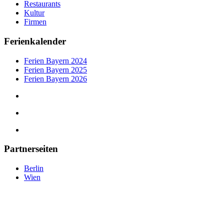
Restaurants
Kultur
Firmen
Ferienkalender
Ferien Bayern 2024
Ferien Bayern 2025
Ferien Bayern 2026
Partnerseiten
Berlin
Wien
tipps-muenchen.de
©
2025
— Eine Plattform der MLK Digital Ltd.
tipps-muenchen.de © 2025 –
Eine Plattform der
MLK Digital Ltd.