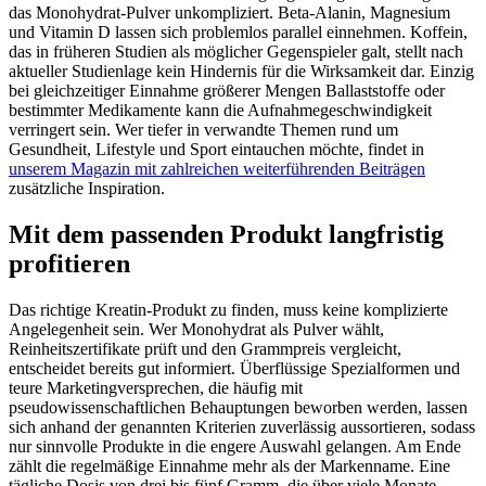
das Monohydrat-Pulver unkompliziert. Beta-Alanin, Magnesium
und Vitamin D lassen sich problemlos parallel einnehmen. Koffein,
das in früheren Studien als möglicher Gegenspieler galt, stellt nach
aktueller Studienlage kein Hindernis für die Wirksamkeit dar. Einzig
bei gleichzeitiger Einnahme größerer Mengen Ballaststoffe oder
bestimmter Medikamente kann die Aufnahmegeschwindigkeit
verringert sein. Wer tiefer in verwandte Themen rund um
Gesundheit, Lifestyle und Sport eintauchen möchte, findet in
unserem Magazin mit zahlreichen weiterführenden Beiträgen
zusätzliche Inspiration.
Mit dem passenden Produkt langfristig
profitieren
Das richtige Kreatin-Produkt zu finden, muss keine komplizierte
Angelegenheit sein. Wer Monohydrat als Pulver wählt,
Reinheitszertifikate prüft und den Grammpreis vergleicht,
entscheidet bereits gut informiert. Überflüssige Spezialformen und
teure Marketingversprechen, die häufig mit
pseudowissenschaftlichen Behauptungen beworben werden, lassen
sich anhand der genannten Kriterien zuverlässig aussortieren, sodass
nur sinnvolle Produkte in die engere Auswahl gelangen. Am Ende
zählt die regelmäßige Einnahme mehr als der Markenname. Eine
tägliche Dosis von drei bis fünf Gramm, die über viele Monate