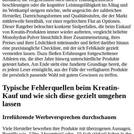
beschleunigen oder die kognitive Leistungsfähigkeit im Alltag und
im Wettkampf steigern möchte, steht angesichts der zahlreichen
Hersteller, Darreichungsformen und Qualitätsstufen, die der Markt
mittlerweile bereithält, vor einer regelrechten Flut an Optionen.
Dieser Ratgeber beleuchtet konkrete Stolperfallen, die beim Einkauf
von Kreatin-Produkten immer wieder auftreten, vergleicht beliebte
Monohydrat-Pulver hinsichtlich ihrer Zusammensetzung, ihres
Preises und ihrer Löslichkeit miteinander und liefert darüber hinaus
eine praxistaugliche Checkliste, mit der sich Fehlkäufe gezielt
vermeiden lassen. Dazu fließen Erfahrungen fortgeschrittener
Athleten ein, die über Jahre hinweg unterschiedliche Produkte
getestet haben. Am Ende steht eine fundierte Grundlage bereit, die
es jedem Leser ermöglicht, aus der Fülle der verfügbaren Produkte
die persönlich passende Wahl mit gutem Gewissen zu treffen.
Typische Fehlerquellen beim Kreatin-
Kauf und wie sich diese gezielt umgehen
lassen
Irreführende Werbeversprechen durchschauen
Viele Hersteller bewerben ihre Produkte mit überzogenen Aussagen.
Begriffe wie „Ultra-Absorption“ oder „10-fach stärker“ haben in der