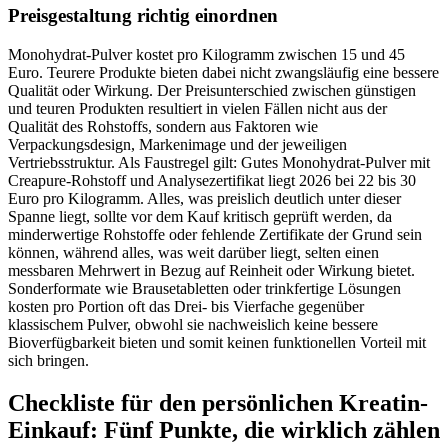
Preisgestaltung richtig einordnen
Monohydrat-Pulver kostet pro Kilogramm zwischen 15 und 45
Euro. Teurere Produkte bieten dabei nicht zwangsläufig eine bessere
Qualität oder Wirkung. Der Preisunterschied zwischen günstigen
und teuren Produkten resultiert in vielen Fällen nicht aus der
Qualität des Rohstoffs, sondern aus Faktoren wie
Verpackungsdesign, Markenimage und der jeweiligen
Vertriebsstruktur. Als Faustregel gilt: Gutes Monohydrat-Pulver mit
Creapure-Rohstoff und Analysezertifikat liegt 2026 bei 22 bis 30
Euro pro Kilogramm. Alles, was preislich deutlich unter dieser
Spanne liegt, sollte vor dem Kauf kritisch geprüft werden, da
minderwertige Rohstoffe oder fehlende Zertifikate der Grund sein
können, während alles, was weit darüber liegt, selten einen
messbaren Mehrwert in Bezug auf Reinheit oder Wirkung bietet.
Sonderformate wie Brausetabletten oder trinkfertige Lösungen
kosten pro Portion oft das Drei- bis Vierfache gegenüber
klassischem Pulver, obwohl sie nachweislich keine bessere
Bioverfügbarkeit bieten und somit keinen funktionellen Vorteil mit
sich bringen.
Checkliste für den persönlichen Kreatin-
Einkauf: Fünf Punkte, die wirklich zählen