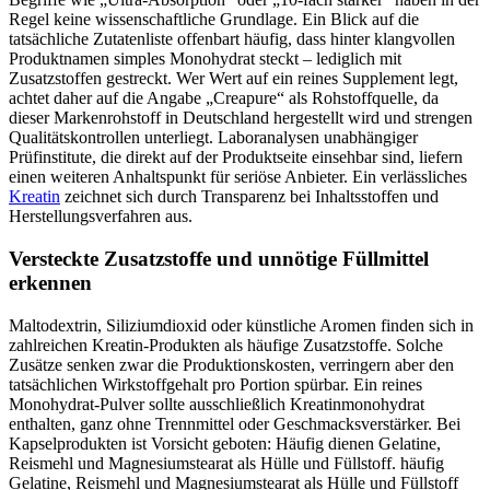
Regel keine wissenschaftliche Grundlage. Ein Blick auf die
tatsächliche Zutatenliste offenbart häufig, dass hinter klangvollen
Produktnamen simples Monohydrat steckt – lediglich mit
Zusatzstoffen gestreckt. Wer Wert auf ein reines Supplement legt,
achtet daher auf die Angabe „Creapure“ als Rohstoffquelle, da
dieser Markenrohstoff in Deutschland hergestellt wird und strengen
Qualitätskontrollen unterliegt. Laboranalysen unabhängiger
Prüfinstitute, die direkt auf der Produktseite einsehbar sind, liefern
einen weiteren Anhaltspunkt für seriöse Anbieter. Ein verlässliches
Kreatin
zeichnet sich durch Transparenz bei Inhaltsstoffen und
Herstellungsverfahren aus.
Versteckte Zusatzstoffe und unnötige Füllmittel
erkennen
Maltodextrin, Siliziumdioxid oder künstliche Aromen finden sich in
zahlreichen Kreatin-Produkten als häufige Zusatzstoffe. Solche
Zusätze senken zwar die Produktionskosten, verringern aber den
tatsächlichen Wirkstoffgehalt pro Portion spürbar. Ein reines
Monohydrat-Pulver sollte ausschließlich Kreatinmonohydrat
enthalten, ganz ohne Trennmittel oder Geschmacksverstärker. Bei
Kapselprodukten ist Vorsicht geboten: Häufig dienen Gelatine,
Reismehl und Magnesiumstearat als Hülle und Füllstoff. häufig
Gelatine, Reismehl und Magnesiumstearat als Hülle und Füllstoff