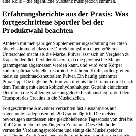
eine Rolle – die eigentliche Substanz muss jedoch stimmen.
Erfahrungsberichte aus der Praxis: Was
fortgeschrittene Sportler bei der
Produktwahl beachten
Athleten mit mehrjähriger Supplementierungserfahrung berichten
übereinstimmend, dass die Darreichungsform einen größeren
Unterschied macht als die Marke. Pulver lässt sich im Vergleich zu
Kapseln deutlich flexibler dosieren, da die gewünschte Menge
grammgenau abgemessen werden kann, und wird vom Körper
zudem spürbar schneller resorbiert. Erfahrene Kraftsportler greifen
meist zu geschmacksneutralem Pulver. Ein häufig genannter
Praxistipp: Die tägliche Portion von drei bis fünf Gramm direkt nach
dem Training mit einem kohlenhydrathaltigen Getränk einnehmen.
Der durch die Kohlenhydrate ausgelöste Insulinanstieg fördert den
Transport des Creatins in die Muskelzellen.
Fortgeschrittene Anwender verzichten fast ausnahmslos auf
sogenannte Ladephasen mit 20 Gramm täglich. Die meisten
bevorzugen stattdessen eine gleichbleibende Tagesdosis von drei bis
fünf Gramm über einen längeren Zeitraum. Diese Methode
vermeidet Verdauungsprobleme und sättigt die Muskelspeicher
vollständig. Auch Ausdauersportler und Freizeitsportler, die primär