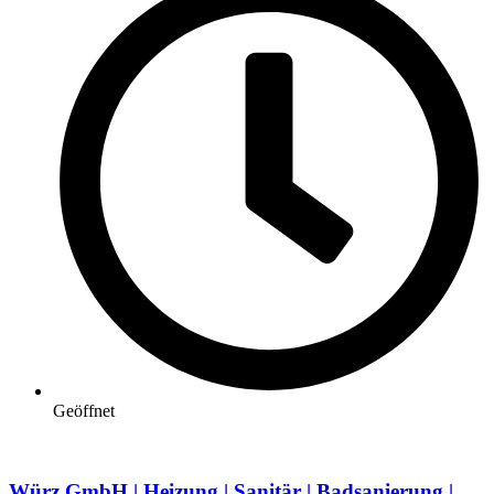
Geöffnet
Würz GmbH | Heizung | Sanitär | Badsanierung |